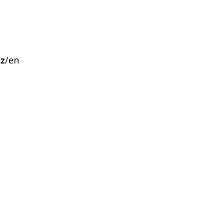
cz
/
en